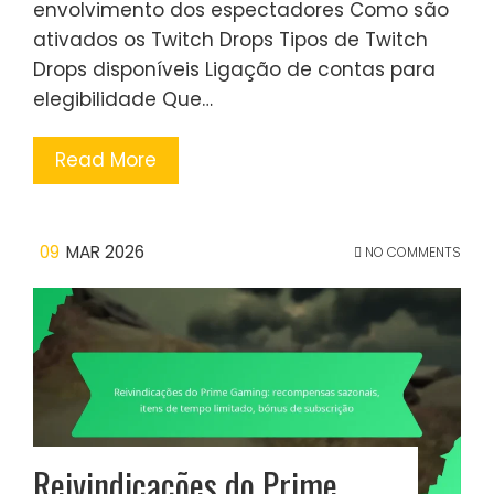
envolvimento dos espectadores Como são
ativados os Twitch Drops Tipos de Twitch
Drops disponíveis Ligação de contas para
elegibilidade Que…
Read More
09
MAR 2026
NO COMMENTS
Reivindicações do Prime