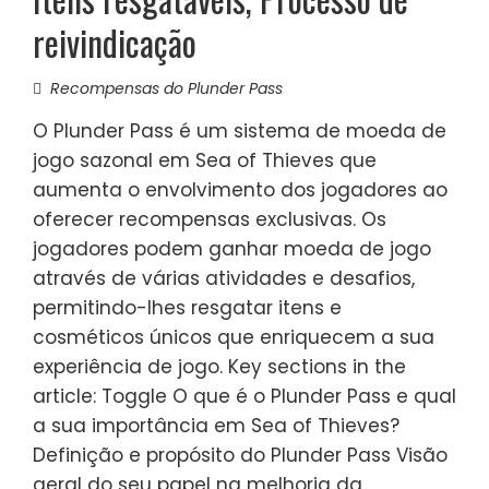
reivindicação
Recompensas do Plunder Pass
O Plunder Pass é um sistema de moeda de
jogo sazonal em Sea of Thieves que
aumenta o envolvimento dos jogadores ao
oferecer recompensas exclusivas. Os
jogadores podem ganhar moeda de jogo
através de várias atividades e desafios,
permitindo-lhes resgatar itens e
cosméticos únicos que enriquecem a sua
experiência de jogo. Key sections in the
article: Toggle O que é o Plunder Pass e qual
a sua importância em Sea of Thieves?
Definição e propósito do Plunder Pass Visão
geral do seu papel na melhoria da