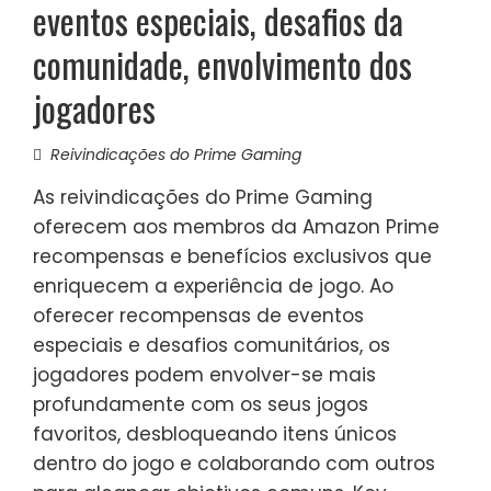
eventos especiais, desafios da
comunidade, envolvimento dos
jogadores
Reivindicações do Prime Gaming
As reivindicações do Prime Gaming
oferecem aos membros da Amazon Prime
recompensas e benefícios exclusivos que
enriquecem a experiência de jogo. Ao
oferecer recompensas de eventos
especiais e desafios comunitários, os
jogadores podem envolver-se mais
profundamente com os seus jogos
favoritos, desbloqueando itens únicos
dentro do jogo e colaborando com outros