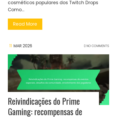
cosméticos populares dos Twitch Drops
Como…
Read More
11
MAR 2026
NO COMMENTS
Reivindicações do Prime
Gaming: recompensas de