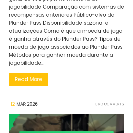
jogabilidade Comparação com sistemas de
recompensas anteriores Público-alvo do
Plunder Pass Disponibilidade sazonal e
atualizações Como é que a moeda de jogo
é ganha através do Plunder Pass? Tipos de
moeda de jogo associados ao Plunder Pass
Métodos para ganhar moeda durante a
jogabilidade…
Read More
12
MAR 2026
NO COMMENTS