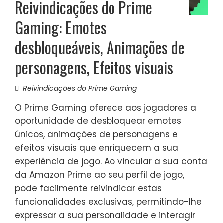
Reivindicações do Prime
Gaming: Emotes
desbloqueáveis, Animações de
personagens, Efeitos visuais
Reivindicações do Prime Gaming
O Prime Gaming oferece aos jogadores a
oportunidade de desbloquear emotes
únicos, animações de personagens e
efeitos visuais que enriquecem a sua
experiência de jogo. Ao vincular a sua conta
da Amazon Prime ao seu perfil de jogo,
pode facilmente reivindicar estas
funcionalidades exclusivas, permitindo-lhe
expressar a sua personalidade e interagir