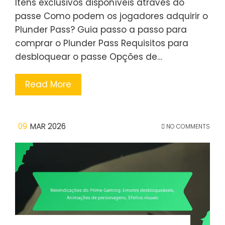
Itens exclusivos disponíveis através do
passe Como podem os jogadores adquirir o
Plunder Pass? Guia passo a passo para
comprar o Plunder Pass Requisitos para
desbloquear o passe Opções de…
Read More
09
MAR 2026
NO COMMENTS