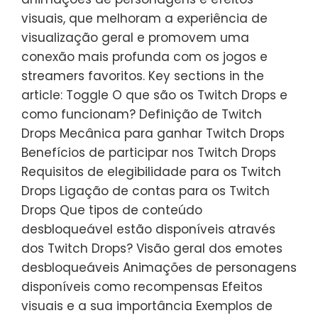
visuais, que melhoram a experiência de
visualização geral e promovem uma
conexão mais profunda com os jogos e
streamers favoritos. Key sections in the
article: Toggle O que são os Twitch Drops e
como funcionam? Definição de Twitch
Drops Mecânica para ganhar Twitch Drops
Benefícios de participar nos Twitch Drops
Requisitos de elegibilidade para os Twitch
Drops Ligação de contas para os Twitch
Drops Que tipos de conteúdo
desbloqueável estão disponíveis através
dos Twitch Drops? Visão geral dos emotes
desbloqueáveis Animações de personagens
disponíveis como recompensas Efeitos
visuais e a sua importância Exemplos de