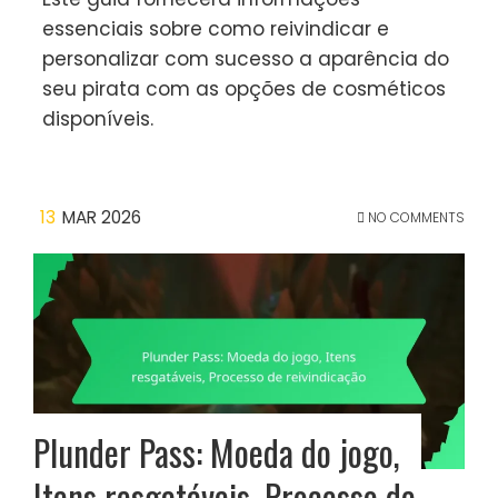
essenciais sobre como reivindicar e
personalizar com sucesso a aparência do
seu pirata com as opções de cosméticos
disponíveis.
13
MAR 2026
NO COMMENTS
Plunder Pass: Moeda do jogo,
Itens resgatáveis, Processo de