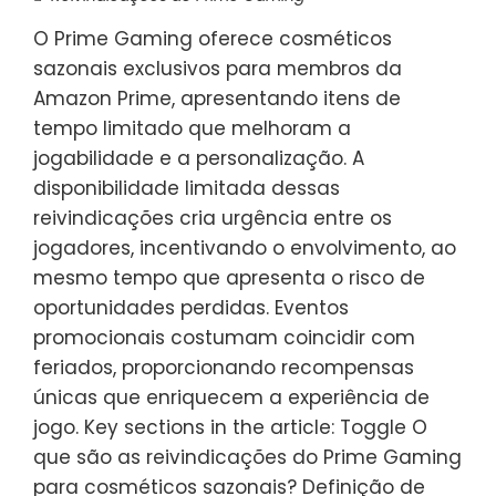
O Prime Gaming oferece cosméticos
sazonais exclusivos para membros da
Amazon Prime, apresentando itens de
tempo limitado que melhoram a
jogabilidade e a personalização. A
disponibilidade limitada dessas
reivindicações cria urgência entre os
jogadores, incentivando o envolvimento, ao
mesmo tempo que apresenta o risco de
oportunidades perdidas. Eventos
promocionais costumam coincidir com
feriados, proporcionando recompensas
únicas que enriquecem a experiência de
jogo. Key sections in the article: Toggle O
que são as reivindicações do Prime Gaming
para cosméticos sazonais? Definição de