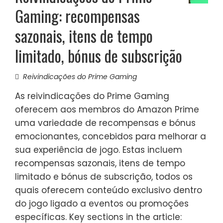
Gaming: recompensas
sazonais, itens de tempo
limitado, bónus de subscrição
Reivindicações do Prime Gaming
As reivindicações do Prime Gaming
oferecem aos membros do Amazon Prime
uma variedade de recompensas e bónus
emocionantes, concebidos para melhorar a
sua experiência de jogo. Estas incluem
recompensas sazonais, itens de tempo
limitado e bónus de subscrição, todos os
quais oferecem conteúdo exclusivo dentro
do jogo ligado a eventos ou promoções
específicas. Key sections in the article: