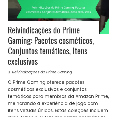
Reivindicações do Prime
Gaming: Pacotes cosméticos,
Conjuntos temáticos, Itens
exclusivos
Reivindicações do Prime Gaming
O Prime Gaming oferece pacotes
cosméticos exclusivos e conjuntos
temáticos para membros da Amazon Prime,
melhorando a experiência de jogo com
itens virtuais únicos. Estas coleções incluem