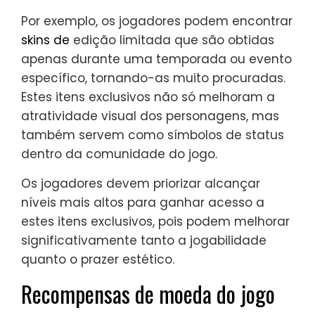
Por exemplo, os jogadores podem encontrar
skins de
edição limitada que são obtidas
apenas durante uma temporada ou evento
específico, tornando-as muito procuradas.
Estes itens exclusivos não só melhoram a
atratividade visual dos personagens, mas
também servem como símbolos de status
dentro da comunidade do jogo.
Os jogadores devem priorizar alcançar
níveis mais altos para ganhar acesso a
estes itens exclusivos, pois podem melhorar
significativamente tanto a jogabilidade
quanto o prazer estético.
Recompensas de moeda do jogo