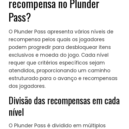
recompensa no Plunder
Pass?
O Plunder Pass apresenta vários níveis de
recompensa pelos quais os jogadores
podem progredir para desbloquear itens
exclusivos e moeda do jogo. Cada nível
requer que critérios específicos sejam
atendidos, proporcionando um caminho
estruturado para o avanço e recompensas
dos jogadores.
Divisão das recompensas em cada
nível
O Plunder Pass é dividido em múltiplos