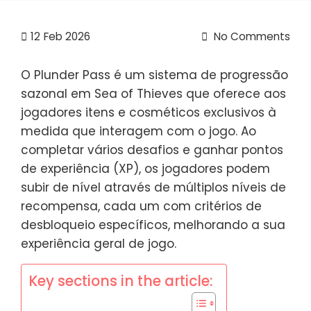
12
Feb 2026
No Comments
O Plunder Pass é um sistema de progressão
sazonal em Sea of Thieves que oferece aos
jogadores itens e cosméticos exclusivos à
medida que interagem com o jogo. Ao
completar vários desafios e ganhar pontos
de experiência (XP), os jogadores podem
subir de nível através de múltiplos níveis de
recompensa, cada um com critérios de
desbloqueio específicos, melhorando a sua
experiência geral de jogo.
Key sections in the article: