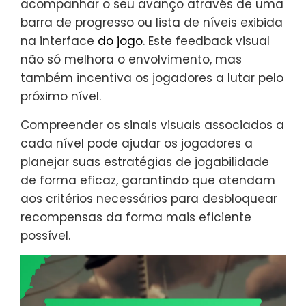
acompanhar o seu avanço através de uma
barra de progresso ou lista de níveis exibida
na interface
do jogo
. Este feedback visual
não só melhora o envolvimento, mas
também incentiva os jogadores a lutar pelo
próximo nível.
Compreender os sinais visuais associados a
cada nível pode ajudar os jogadores a
planejar suas estratégias de jogabilidade
de forma eficaz, garantindo que atendam
aos critérios necessários para desbloquear
recompensas da forma mais eficiente
possível.