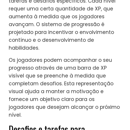
tarefas e desafios específicos. Cada nível
requer uma certa quantidade de XP, que
aumenta à medida que os jogadores
avançam. O sistema de progressão é
projetado para incentivar o envolvimento
contínuo e o desenvolvimento de
habilidades.
Os jogadores podem acompanhar o seu
progresso através de uma barra de XP
visível que se preenche à medida que
completam desafios. Esta representação
visual ajuda a manter a motivação e
fornece um objetivo claro para os
jogadores que desejam alcançar o próximo
nível.
Desafios e tarefas para