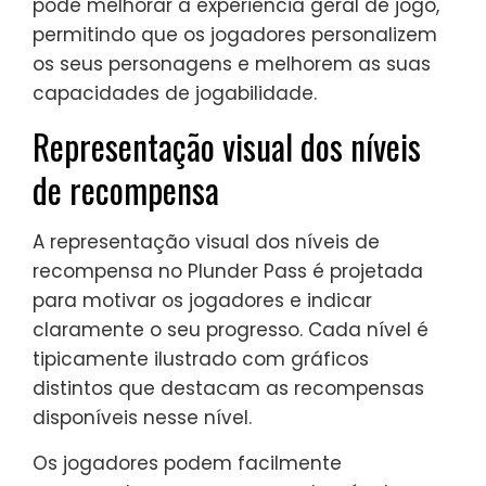
pode melhorar a experiência geral de jogo,
permitindo que os jogadores personalizem
os seus personagens e melhorem as suas
capacidades de jogabilidade.
Representação visual dos níveis
de recompensa
A representação visual dos níveis de
recompensa no Plunder Pass é projetada
para motivar os jogadores e indicar
claramente o seu progresso. Cada nível é
tipicamente ilustrado com gráficos
distintos que destacam as recompensas
disponíveis nesse nível.
Os jogadores podem facilmente