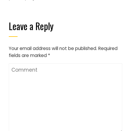
Leave a Reply
Your email address will not be published.
Required
fields are marked
*