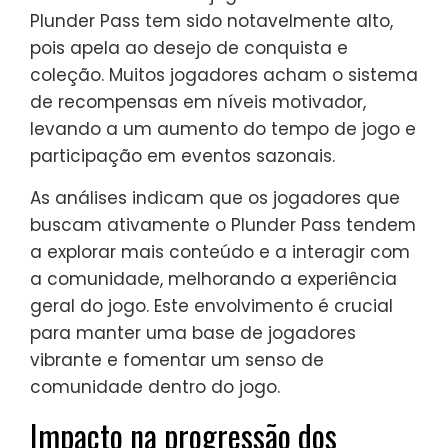
Plunder Pass tem sido notavelmente alto,
pois apela ao desejo de conquista e
coleção. Muitos jogadores acham o sistema
de recompensas em níveis motivador,
levando a um aumento do tempo de jogo e
participação em eventos sazonais.
As análises indicam que os jogadores que
buscam ativamente o Plunder Pass tendem
a explorar mais conteúdo e a interagir com
a comunidade, melhorando a experiência
geral do jogo. Este envolvimento é crucial
para manter uma base de jogadores
vibrante e fomentar um senso de
comunidade dentro do jogo.
Impacto na progressão dos