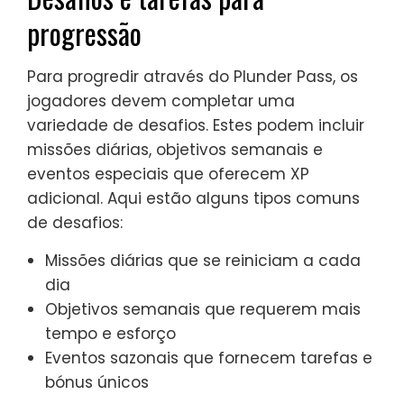
progressão
Para progredir através do Plunder Pass, os
jogadores devem completar uma
variedade de desafios. Estes podem incluir
missões diárias, objetivos semanais e
eventos especiais que oferecem XP
adicional. Aqui estão alguns tipos comuns
de desafios:
Missões diárias que se reiniciam a cada
dia
Objetivos semanais que requerem mais
tempo e esforço
Eventos sazonais que fornecem tarefas e
bónus únicos