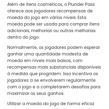
Além de itens cosméticos, o Plunder Pass
oferece aos jogadores recompensas de
moeda do jogo em vários níveis. Esta
moeda pode ser usada para comprar itens
adicionais, melhorias ou outras melhorias
dentro do jogo.
Normalmente, os jogadores podem esperar
ganhar uma quantidade modesta de
moeda em níveis mais baixos, com
recompensas mais substanciais disponíveis
à medida que progridem. Isso incentiva os
jogadores a se envolverem regularmente
com o jogo e a completarem desafios para
maximizar os seus ganhos.
Utilizar a moeda do jogo de forma eficaz