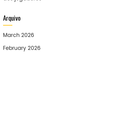
Arquivo
March 2026
February 2026