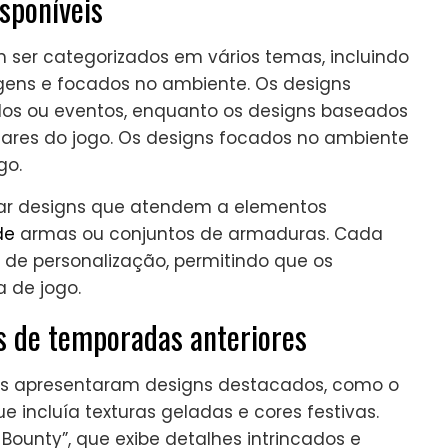
sponíveis
 ser categorizados em vários temas, incluindo
ens e focados no ambiente. Os designs
dos ou eventos, enquanto os designs baseados
ares do jogo. Os designs focados no ambiente
go.
rar designs que atendem a elementos
de
armas ou conjuntos de armaduras. Cada
de personalização, permitindo que os
 de jogo.
s de temporadas anteriores
ss apresentaram designs destacados, como o
e incluía texturas geladas e cores festivas.
Bounty”, que exibe detalhes intrincados e