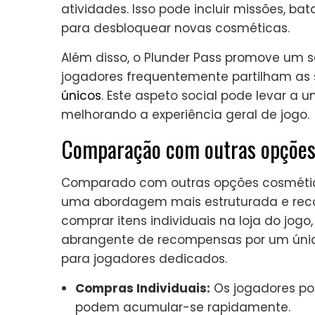
atividades. Isso pode incluir missões, b
para desbloquear novas cosméticas.
Além disso, o Plunder Pass promove um 
jogadores frequentemente partilham as 
únicos
. Este aspeto social pode levar a 
melhorando a experiência geral de jogo.
Comparação com outras opções
Comparado com outras opções cosmética
uma abordagem mais estruturada e rec
comprar itens individuais na loja do jog
abrangente de recompensas por um úni
para jogadores dedicados.
Compras Individuais:
Os jogadores po
podem acumular-se rapidamente.