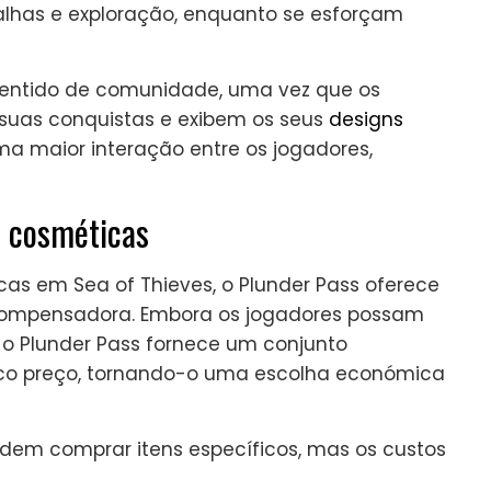
atalhas e exploração, enquanto se esforçam
sentido de comunidade, uma vez que os
suas conquistas e exibem os seus
designs
uma maior interação entre os jogadores,
 cosméticas
s em Sea of Thieves, o Plunder Pass oferece
ompensadora. Embora os jogadores possam
o, o Plunder Pass fornece um conjunto
co preço, tornando-o uma escolha económica
dem comprar itens específicos, mas os custos