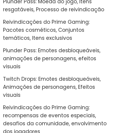
Plunder Pass: Moeda do jogo, Itens
resgatáveis, Processo de reivindicação
Reivindicações do Prime Gaming:
Pacotes cosméticos, Conjuntos
temáticos, Itens exclusivos
Plunder Pass: Emotes desbloqueáveis,
animações de personagens, efeitos
visuais
Twitch Drops: Emotes desbloqueáveis,
Animações de personagens, Efeitos
visuais
Reivindicações do Prime Gaming:
recompensas de eventos especiais,
desafios da comunidade, envolvimento
dos jogadores