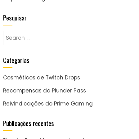
Pesquisar
Search
for:
Categorias
Cosméticos de Twitch Drops
Recompensas do Plunder Pass
Reivindicações do Prime Gaming
Publicações recentes