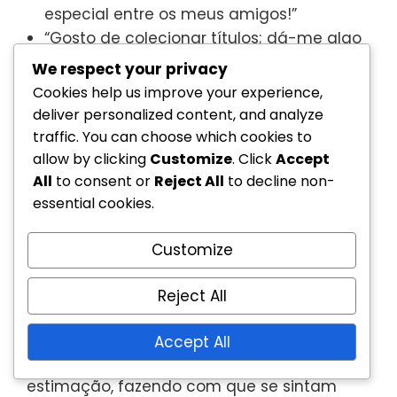
especial entre os meus amigos!”
“Gosto de colecionar títulos; dá-me algo
pelo que lutar no jogo.”
We respect your privacy
Cookies help us improve your experience,
Testemunhos de utilizadores
deliver personalized content, and analyze
sobre cosméticos para animais de
traffic. You can choose which cookies to
allow by clicking
Customize
. Click
Accept
estimação
All
to consent or
Reject All
to decline non-
essential cookies.
Os cosméticos para animais de estimação
disponíveis através do Prime Gaming
Customize
receberam críticas favoráveis dos
utilizadores, que gostam de personalizar os
Reject All
seus companheiros dentro do jogo. Estes
cosméticos permitem que os jogadores
Accept All
personalizem os seus animais de
estimação, fazendo com que se sintam