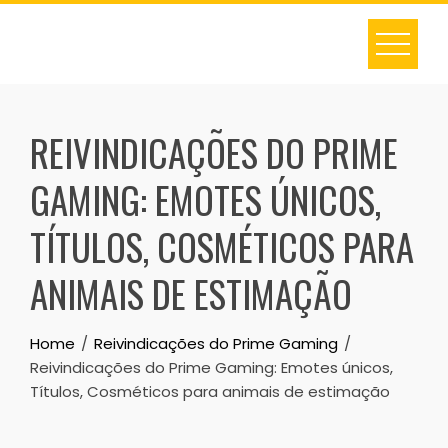
Skip
to
content
REIVINDICAÇÕES DO PRIME
GAMING: EMOTES ÚNICOS,
TÍTULOS, COSMÉTICOS PARA
ANIMAIS DE ESTIMAÇÃO
Home
Reivindicações do Prime Gaming
Reivindicações do Prime Gaming: Emotes únicos,
Títulos, Cosméticos para animais de estimação