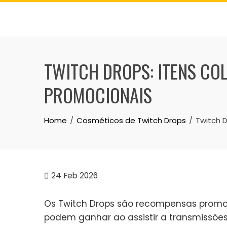
Skip
to
content
TWITCH DROPS: ITENS COL
PROMOCIONAIS
Home
Cosméticos de Twitch Drops
Twitch D
24
Feb 2026
Os Twitch Drops são recompensas promo
podem ganhar ao assistir a transmissõe