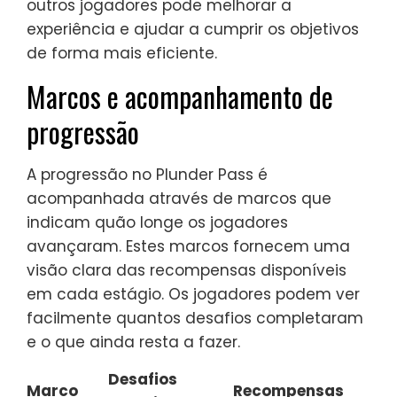
outros jogadores pode melhorar a
experiência e ajudar a cumprir os objetivos
de forma mais eficiente.
Marcos e acompanhamento de
progressão
A progressão no Plunder Pass é
acompanhada através de marcos que
indicam quão longe os jogadores
avançaram. Estes marcos fornecem uma
visão clara das recompensas disponíveis
em cada estágio. Os jogadores podem ver
facilmente quantos desafios completaram
e o que ainda resta a fazer.
Desafios
Marco
Recompensas