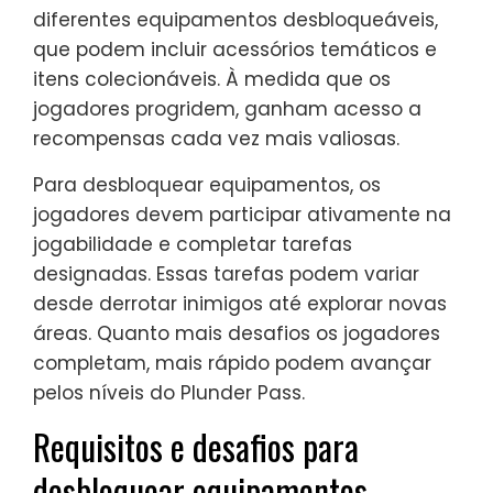
diferentes equipamentos desbloqueáveis,
que podem incluir acessórios temáticos e
itens colecionáveis. À medida que os
jogadores progridem, ganham acesso a
recompensas cada vez mais valiosas.
Para desbloquear equipamentos, os
jogadores devem participar ativamente na
jogabilidade e completar tarefas
designadas. Essas tarefas podem variar
desde derrotar inimigos até explorar novas
áreas. Quanto mais desafios os jogadores
completam, mais rápido podem avançar
pelos níveis do Plunder Pass.
Requisitos e desafios para
desbloquear equipamentos