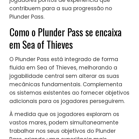
jogadores pontos de experiência que
contribuem para a sua progressão no
Plunder Pass.
Como o Plunder Pass se encaixa
em Sea of Thieves
O Plunder Pass está integrado de forma
fluida em Sea of Thieves, melhorando a
jogabilidade central sem alterar as suas
mecânicas fundamentais. Complementa
os sistemas existentes ao fornecer objetivos
adicionais para os jogadores perseguirem.
À medida que os jogadores exploram os
vastos mares, podem simultaneamente
trabalhar nos seus objetivos do Plunder