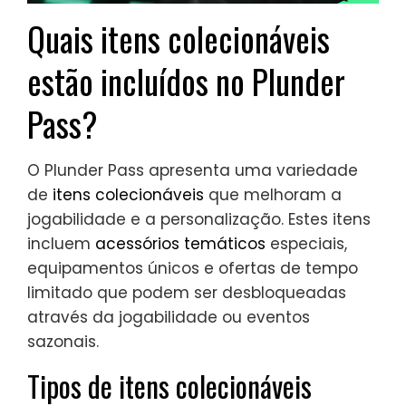
Quais itens colecionáveis
estão incluídos no Plunder
Pass?
O Plunder Pass apresenta uma variedade
de
itens colecionáveis
que melhoram a
jogabilidade e a personalização. Estes itens
incluem
acessórios temáticos
especiais,
equipamentos únicos e ofertas de tempo
limitado que podem ser desbloqueadas
através da jogabilidade ou eventos
sazonais.
Tipos de itens colecionáveis