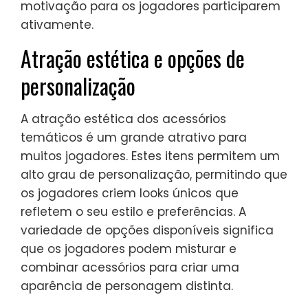
motivação para os jogadores participarem
ativamente.
Atração estética e opções de
personalização
A atração estética dos acessórios
temáticos é um grande atrativo para
muitos jogadores. Estes itens permitem um
alto grau de personalização, permitindo que
os jogadores criem looks únicos que
refletem o seu estilo e preferências. A
variedade de opções disponíveis significa
que os jogadores podem misturar e
combinar acessórios para criar uma
aparência de personagem distinta.