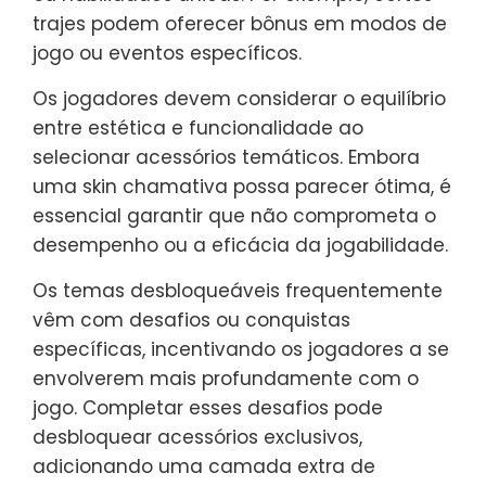
trajes podem oferecer bônus em modos de
jogo ou eventos específicos.
Os jogadores devem considerar o equilíbrio
entre estética e funcionalidade ao
selecionar acessórios temáticos. Embora
uma skin chamativa possa parecer ótima, é
essencial garantir que não comprometa o
desempenho ou a eficácia da jogabilidade.
Os temas desbloqueáveis frequentemente
vêm com desafios ou conquistas
específicas, incentivando os jogadores a se
envolverem mais profundamente com o
jogo. Completar esses desafios pode
desbloquear acessórios exclusivos,
adicionando uma camada extra de