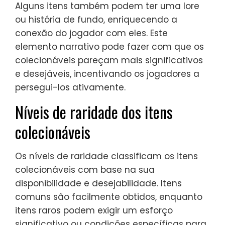
Alguns itens também podem ter uma lore
ou história de fundo, enriquecendo a
conexão do jogador com eles. Este
elemento narrativo pode fazer com que os
colecionáveis pareçam mais significativos
e desejáveis, incentivando os jogadores a
persegui-los ativamente.
Níveis de raridade dos itens
colecionáveis
Os níveis de raridade classificam os itens
colecionáveis com base na sua
disponibilidade e desejabilidade. Itens
comuns são facilmente obtidos, enquanto
itens raros podem exigir um esforço
significativo ou condições específicas para