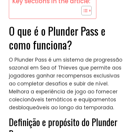
Key sections in the article:
O que é o Plunder Pass e
como funciona?
O Plunder Pass é um sistema de progressão
sazonal em Sea of Thieves que permite aos
jogadores ganhar recompensas exclusivas
ao completar desafios e subir de nível.
Melhora a experiência de jogo ao fornecer
colecionáveis temáticos e equipamentos
desbloqueáveis ao longo da temporada.
Definição e propósito do Plunder