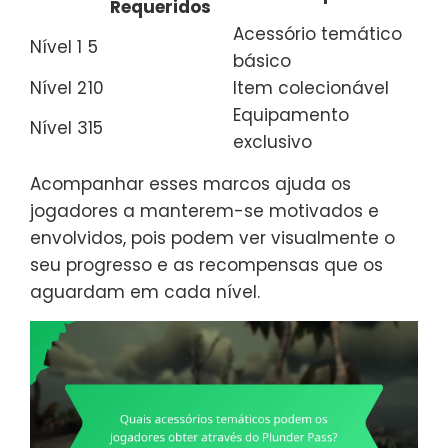
Requeridos
Acessório temático
Nível 1
5
básico
Nível 2
10
Item colecionável
Equipamento
Nível 3
15
exclusivo
Acompanhar esses marcos ajuda os
jogadores a manterem-se motivados e
envolvidos, pois podem ver visualmente o
seu progresso e as recompensas que os
aguardam em cada nível.