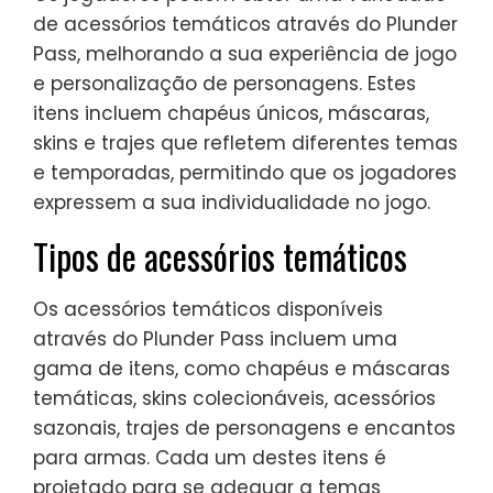
de acessórios temáticos através do Plunder
Pass, melhorando a sua experiência de jogo
e personalização de personagens. Estes
itens incluem chapéus únicos, máscaras,
skins e trajes que refletem diferentes temas
e temporadas, permitindo que os jogadores
expressem a sua individualidade no jogo.
Tipos de acessórios temáticos
Os acessórios temáticos disponíveis
através do Plunder Pass incluem uma
gama de itens, como chapéus e máscaras
temáticas, skins colecionáveis, acessórios
sazonais, trajes de personagens e encantos
para armas. Cada um destes itens é
projetado para se adequar a temas