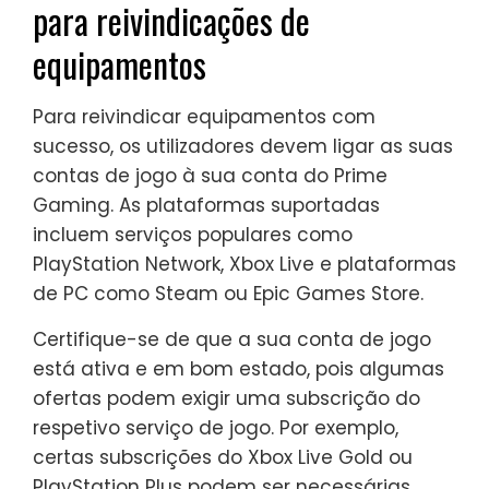
para reivindicações de
equipamentos
Para reivindicar equipamentos com
sucesso, os utilizadores devem ligar as suas
contas de jogo à sua conta do Prime
Gaming. As plataformas suportadas
incluem serviços populares como
PlayStation Network, Xbox Live e plataformas
de PC como Steam ou Epic Games Store.
Certifique-se de que a sua conta de jogo
está ativa e em bom estado, pois algumas
ofertas podem exigir uma subscrição do
respetivo serviço de jogo. Por exemplo,
certas subscrições do Xbox Live Gold ou
PlayStation Plus podem ser necessárias