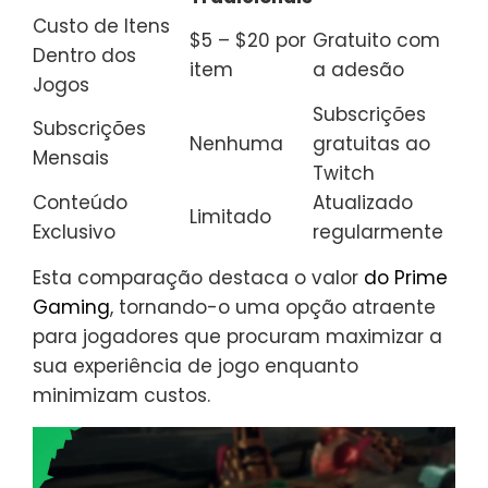
Custo de Itens
$5 – $20 por
Gratuito com
Dentro dos
item
a adesão
Jogos
Subscrições
Subscrições
Nenhuma
gratuitas ao
Mensais
Twitch
Conteúdo
Atualizado
Limitado
Exclusivo
regularmente
Esta comparação destaca o valor
do Prime
Gaming
, tornando-o uma opção atraente
para jogadores que procuram maximizar a
sua experiência de jogo enquanto
minimizam custos.