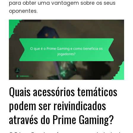
para obter uma vantagem sobre os seus
oponentes.
Quais acessórios temáticos
podem ser reivindicados
através do Prime Gaming?