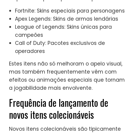
Fortnite: Skins especiais para personagens
Apex Legends: Skins de armas lendárias
League of Legends: Skins únicas para
campeões
Call of Duty: Pacotes exclusivos de
operadores
Estes itens não só melhoram o apelo visual,
mas também frequentemente vêm com
efeitos ou animações especiais que tornam
a jogabilidade mais envolvente.
Frequência de lançamento de
novos itens colecionáveis
Novos itens colecionáveis são tipicamente