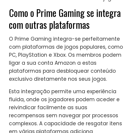
Como o Prime Gaming se integra
com outras plataformas
O Prime Gaming integra-se perfeitamente
com plataformas de jogos populares, como
PC, PlayStation e Xbox. Os membros podem
ligar a sua conta Amazon a estas
plataformas para desbloquear conteúdo
exclusivo diretamente nos seus jogos.
Esta integração permite uma experiência
fluida, onde os jogadores podem aceder e
reivindicar facilmente as suas
recompensas sem navegar por processos
complexos. A capacidade de resgatar itens
em várias plataformas adiciona