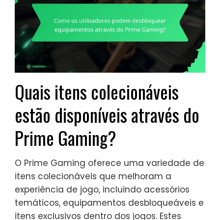
Quais itens colecionáveis
estão disponíveis através do
Prime Gaming?
O Prime Gaming oferece uma variedade de
itens colecionáveis que melhoram a
experiência de jogo, incluindo acessórios
temáticos, equipamentos desbloqueáveis e
itens exclusivos dentro dos jogos. Estes