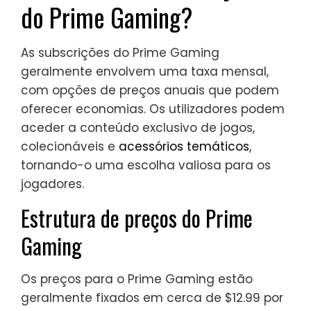
do Prime Gaming?
As subscrições do Prime Gaming
geralmente envolvem uma taxa mensal,
com opções de preços anuais que podem
oferecer economias. Os utilizadores podem
aceder a conteúdo exclusivo de jogos,
colecionáveis e
acessórios temáticos
,
tornando-o uma escolha valiosa para os
jogadores.
Estrutura de preços do Prime
Gaming
Os preços para o Prime Gaming estão
geralmente fixados em cerca de $12.99 por