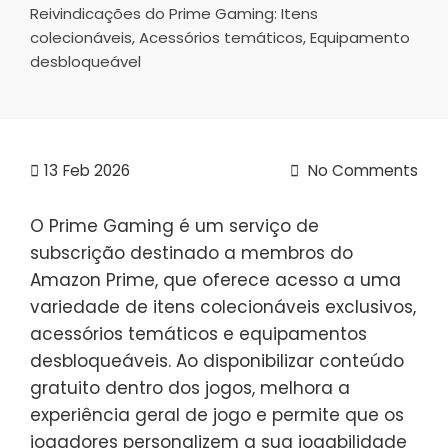
Reivindicações do Prime Gaming: Itens
colecionáveis, Acessórios temáticos, Equipamento
desbloqueável
13
Feb 2026
No Comments
O Prime Gaming é um serviço de
subscrição destinado a membros do
Amazon Prime, que oferece acesso a uma
variedade de itens colecionáveis exclusivos,
acessórios temáticos e equipamentos
desbloqueáveis. Ao disponibilizar conteúdo
gratuito dentro dos jogos, melhora a
experiência geral de jogo e permite que os
jogadores personalizem a sua jogabilidade