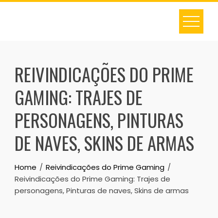
Skip
to
content
REIVINDICAÇÕES DO PRIME
GAMING: TRAJES DE
PERSONAGENS, PINTURAS
DE NAVES, SKINS DE ARMAS
Home
Reivindicações do Prime Gaming
Reivindicações do Prime Gaming: Trajes de
personagens, Pinturas de naves, Skins de armas