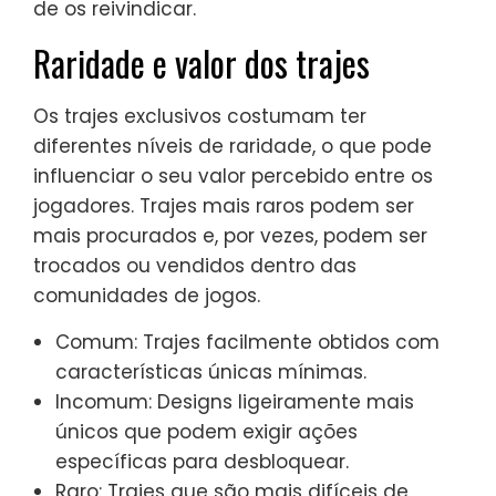
de os reivindicar.
Raridade e valor dos trajes
Os trajes exclusivos costumam ter
diferentes níveis de raridade, o que pode
influenciar o seu valor percebido entre os
jogadores. Trajes mais raros podem ser
mais procurados e, por vezes, podem ser
trocados ou vendidos dentro das
comunidades de jogos.
Comum: Trajes facilmente obtidos com
características únicas mínimas.
Incomum: Designs ligeiramente mais
únicos que podem exigir ações
específicas para desbloquear.
Raro: Trajes que são mais difíceis de