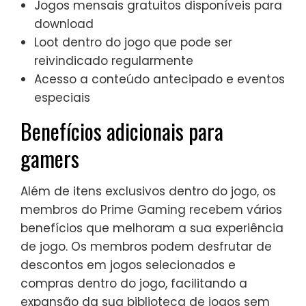
Jogos mensais gratuitos disponíveis para
download
Loot dentro do jogo que pode ser
reivindicado regularmente
Acesso a conteúdo antecipado e eventos
especiais
Benefícios adicionais para
gamers
Além de itens exclusivos dentro do jogo, os
membros do Prime Gaming recebem vários
benefícios que melhoram a sua experiência
de jogo. Os membros podem desfrutar de
descontos em jogos selecionados e
compras dentro do jogo, facilitando a
expansão da sua biblioteca de jogos sem