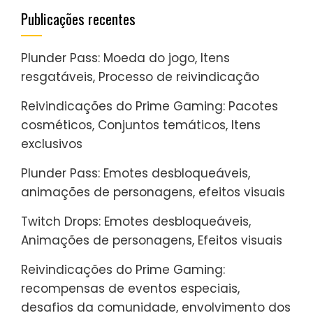
Publicações recentes
Plunder Pass: Moeda do jogo, Itens
resgatáveis, Processo de reivindicação
Reivindicações do Prime Gaming: Pacotes
cosméticos, Conjuntos temáticos, Itens
exclusivos
Plunder Pass: Emotes desbloqueáveis,
animações de personagens, efeitos visuais
Twitch Drops: Emotes desbloqueáveis,
Animações de personagens, Efeitos visuais
Reivindicações do Prime Gaming:
recompensas de eventos especiais,
desafios da comunidade, envolvimento dos