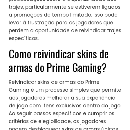
trajes, particularmente se estiverem ligados
a promoções de tempo limitado. Isso pode
levar à frustração para os jogadores que
perdem a oportunidade de reivindicar trajes
específicos.
Como reivindicar skins de
armas do Prime Gaming?
Reivindicar skins de armas do Prime
Gaming é um processo simples que permite
aos jogadores melhorar a sua experiência
de jogo com itens exclusivos dentro do jogo.
Ao seguir passos específicos e cumprir os
critérios de elegibilidade, os jogadores
podem desbloquear skins de armas únicas