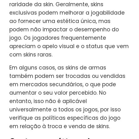
raridade da skin. Geralmente, skins
exclusivas podem melhorar a jogabilidade
ao fornecer uma estética única, mas
podem não impactar o desempenho do
jogo. Os jogadores frequentemente
apreciam o apelo visual e o status que vem
com skins raras.
Em alguns casos, as skins de armas
também podem ser trocadas ou vendidas
em mercados secundários, o que pode
aumentar o seu valor percebido. No
entanto, isso não é aplicável
universalmente a todos os jogos, por isso
verifique as políticas específicas do jogo
em relação à troca e venda de skins.