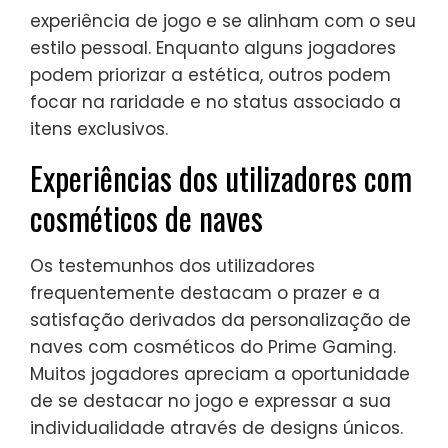
experiência de jogo e se alinham com o seu
estilo pessoal. Enquanto alguns jogadores
podem priorizar a estética, outros podem
focar na raridade e no status associado a
itens exclusivos.
Experiências dos utilizadores com
cosméticos de naves
Os testemunhos dos utilizadores
frequentemente destacam o prazer e a
satisfação derivados da personalização de
naves com cosméticos do Prime Gaming.
Muitos jogadores apreciam a oportunidade
de se destacar no jogo e expressar a sua
individualidade através de designs únicos.