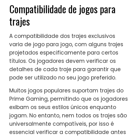
Compatibilidade de jogos para
trajes
A compatibilidade dos trajes exclusivos
varia de jogo para jogo, com alguns trajes
projetados especificamente para certos
títulos. Os jogadores devem verificar os
detalhes de cada traje para garantir que
pode ser utilizado no seu jogo preferido.
Muitos jogos populares suportam trajes do
Prime Gaming, permitindo que os jogadores
exibam os seus estilos únicos enquanto
jogam. No entanto, nem todos os trajes são
universalmente compatíveis, por isso é
essencial verificar a compatibilidade antes