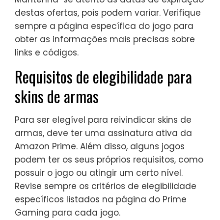
destas ofertas, pois podem variar. Verifique
sempre a página específica do jogo para
obter as informações mais precisas sobre
links e códigos.
Requisitos de elegibilidade para
skins de armas
Para ser elegível para reivindicar skins de
armas, deve ter uma assinatura ativa da
Amazon Prime. Além disso, alguns jogos
podem ter os seus próprios requisitos, como
possuir o jogo ou atingir um certo nível.
Revise sempre os critérios de elegibilidade
específicos listados na página do Prime
Gaming para cada jogo.