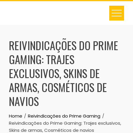
Skip
to
content
REIVINDICAÇÕES DO PRIME
GAMING: TRAJES
EXCLUSIVOS, SKINS DE
ARMAS, COSMÉTICOS DE
NAVIOS
Home
Reivindicações do Prime Gaming
Reivindicações do Prime Gaming: Trajes exclusivos,
Skins de armas, Cosméticos de navios