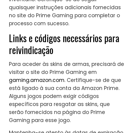
quaisquer instruções adicionais fornecidas
no site do Prime Gaming para completar o
processo com sucesso.
Links e códigos necessários para
reivindicação
Para aceder às skins de armas, precisará de
visitar o site do Prime Gaming em
gaming.amazon.com
. Certifique-se de que
está ligado à sua conta da Amazon Prime.
Alguns jogos podem exigir códigos
específicos para resgatar as skins, que
serão fornecidos na página do Prime
Gaming para esse jogo.
Mantenha-se atento às datas de expiração