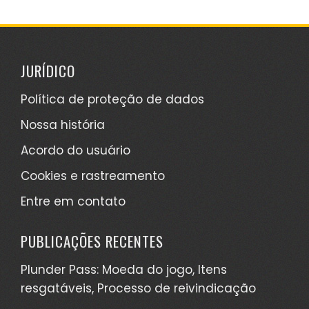
JURÍDICO
Política de proteção de dados
Nossa história
Acordo do usuário
Cookies e rastreamento
Entre em contato
PUBLICAÇÕES RECENTES
Plunder Pass: Moeda do jogo, Itens
resgatáveis, Processo de reivindicação