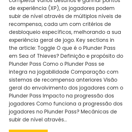
completar vários desafios e ganhar pontos
de experiência (XP), os jogadores podem
subir de nível através de múltiplos níveis de
recompensa, cada um com critérios de
desbloqueio específicos, melhorando a sua
experiência geral de jogo. Key sections in
the article: Toggle O que é o Plunder Pass
em Sea of Thieves? Definição e propósito do
Plunder Pass Como o Plunder Pass se
integra na jogabilidade Comparação com
sistemas de recompensa anteriores Visão
geral do envolvimento dos jogadores com o
Plunder Pass Impacto na progressão dos
jogadores Como funciona a progressão dos
jogadores no Plunder Pass? Mecânicas de
subir de nível através…