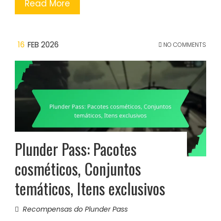
Read More
16
FEB 2026
NO COMMENTS
Plunder Pass: Pacotes
cosméticos, Conjuntos
temáticos, Itens exclusivos
Recompensas do Plunder Pass