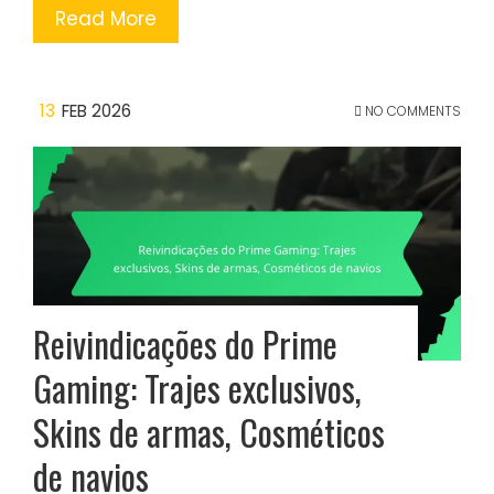
Read More
13
FEB 2026
NO COMMENTS
Reivindicações do Prime
Gaming: Trajes exclusivos,
Skins de armas, Cosméticos
de navios