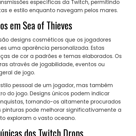
nsmissões específicas da Twitch, permitindo
as e estilo enquanto navegam pelos mares.
ios em Sea of Thieves
s são designs cosméticos que os jogadores
hes uma aparência personalizada. Estas
ças de cor a padrões e temas elaborados. Os
ras através de jogabilidade, eventos ou
eral de jogo.
 estilo pessoal de um jogador, mas também
o do jogo. Designs únicos podem indicar
onquistas, tornando-os altamente procurados
s pinturas pode melhorar significativamente a
to exploram o vasto oceano.
 únicas dos Twitch Drops